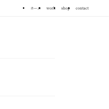
ホーム
work
shop
contact